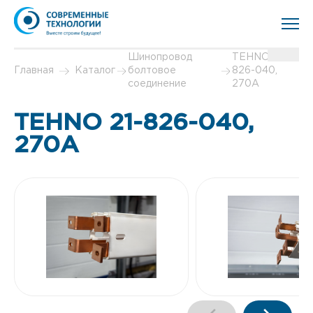
Шинопровод
TEHNO 21-
Главная
Каталог
болтовое
826-040,
соединение
270А
TEHNO 21-826-040,
270А