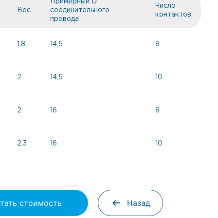
Примерный D
Число
Вес
соединительного
контактов
провода
1,8
14,5
8
2
14,5
10
2
16
8
2,3
16
10
тать стоимость
Назад